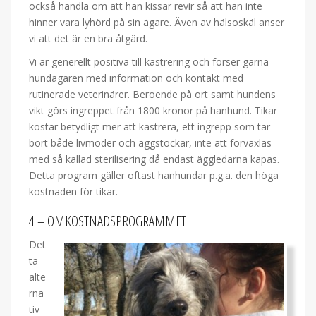
också handla om att han kissar revir så att han inte
hinner vara lyhörd på sin ägare. Även av hälsoskäl anser
vi att det är en bra åtgärd.
Vi är generellt positiva till kastrering och förser gärna
hundägaren med information och kontakt med
rutinerade veterinärer. Beroende på ort samt hundens
vikt görs ingreppet från 1800 kronor på hanhund. Tikar
kostar betydligt mer att kastrera, ett ingrepp som tar
bort både livmoder och äggstockar, inte att förväxlas
med så kallad sterilisering då endast äggledarna kapas.
Detta program gäller oftast hanhundar p.g.a. den höga
kostnaden för tikar.
4 – OMKOSTNADSPROGRAMMET
Det
ta
alte
rna
tiv