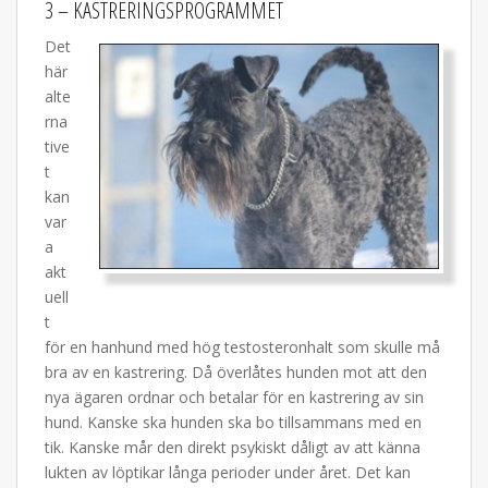
3 – KASTRERINGSPROGRAMMET
Det
här
alte
rna
tive
t
kan
var
a
akt
uell
t
för en hanhund med hög testosteronhalt som skulle må
bra av en kastrering. Då överlåtes hunden mot att den
nya ägaren ordnar och betalar för en kastrering av sin
hund. Kanske ska hunden ska bo tillsammans med en
tik. Kanske mår den direkt psykiskt dåligt av att känna
lukten av löptikar långa perioder under året. Det kan