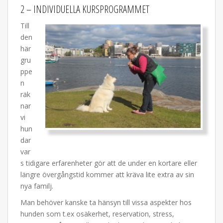
2 – INDIVIDUELLA KURSPROGRAMMET
Till
den
här
gru
ppe
n
räk
nar
vi
hun
dar
var
s tidigare erfarenheter gör att de under en kortare eller
längre övergångstid kommer att kräva lite extra av sin
nya familj.
Man behöver kanske ta hänsyn till vissa aspekter hos
hunden som t.ex osäkerhet, reservation, stress,