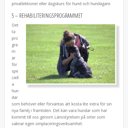
privatlektioner eller dagskurs för hund och hundägare.
5 – REHABILITERINGSPROGRAMMET
Det
ta
pro
gra
m
är
för
spe
ciell
a
hun
dar
som behöver eller förväntas att kosta lite extra för sin
nya familj i framtiden. Det kan vara hundar som har
kommit till oss genom Länsstyrelsen på orter som
saknar egen omplaceringsverksamhet.