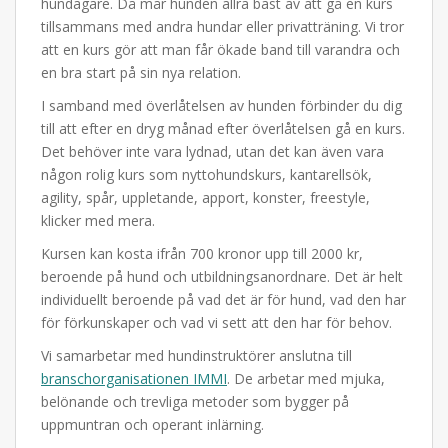
hundägare. Då mår hunden allra bäst av att gå en kurs
tillsammans med andra hundar eller privatträning. Vi tror
att en kurs gör att man får ökade band till varandra och
en bra start på sin nya relation.
I samband med överlåtelsen av hunden förbinder du dig
till att efter en dryg månad efter överlåtelsen gå en kurs.
Det behöver inte vara lydnad, utan det kan även vara
någon rolig kurs som nyttohundskurs, kantarellsök,
agility, spår, uppletande, apport, konster, freestyle,
klicker med mera.
Kursen kan kosta ifrån 700 kronor upp till 2000 kr,
beroende på hund och utbildningsanordnare. Det är helt
individuellt beroende på vad det är för hund, vad den har
för förkunskaper och vad vi sett att den har för behov.
Vi samarbetar med hundinstruktörer anslutna till
branschorganisationen IMMI
. De arbetar med mjuka,
belönande och trevliga metoder som bygger på
uppmuntran och operant inlärning.