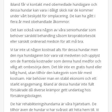
Ibland får vi kontakt med obemedlade hundägare och
dessa hundar kan vara i dåligt skick när de kommer
under vårt beskydd för omplacering. De kan ha gått i
flera år med obehandlade åkommor.
Det kan också vara någon av våra seniorhundar som
behöver särskild behandling såsom kiropraktorbesök
eller särskilt ordinerad medicin för att må bra.
Vi tar inte ut någon kostnad alls för dessa hundar men
den nya hundägaren bör vara väl medveten och upplyst
om de framtida kostnader som denna hund medför och
villig att ombesörja dem. Det blir inte en gratis hund eller
billig hund, utan tillhör den kategorin som blir mest
kostsam. Här behöver man en stabil ekonomi och ett
starkt engagemang. Ibland är dessa hundar inte fullt
försäkrade då diverse krämpor gett undantag hos
försäkringsbolagen.
De här rehabiliteringshundarna är våra hjärtebarn. De
tillhör även de hundar vi har svårast att hitta hem till. Vi