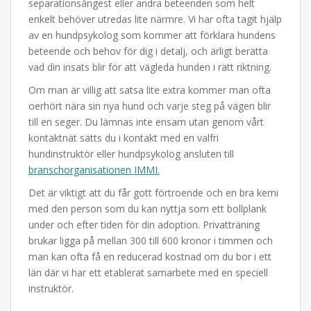
separationsångest eller andra beteenden som helt
enkelt behöver utredas lite närmre. Vi har ofta tagit hjälp
av en hundpsykolog som kommer att förklara hundens
beteende och behov för dig i detalj, och ärligt berätta
vad din insats blir för att vägleda hunden i rätt riktning.
Om man är villig att satsa lite extra kommer man ofta
oerhört nära sin nya hund och varje steg på vägen blir
till en seger. Du lämnas inte ensam utan genom vårt
kontaktnät sätts du i kontakt med en valfri
hundinstruktör eller hundpsykolog ansluten till
branschorganisationen IMMI.
Det är viktigt att du får gott förtroende och en bra kemi
med den person som du kan nyttja som ett bollplank
under och efter tiden för din adoption. Privatträning
brukar ligga på mellan 300 till 600 kronor i timmen och
man kan ofta få en reducerad kostnad om du bor i ett
län där vi har ett etablerat samarbete med en speciell
instruktör.