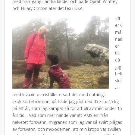
med framgång i andra länder och både Oprah Winfrey
och Hillary Clinton äter det tex i USA.
Eft
er 6
må
nad
er
till,
då
jag
helt
slut
at
med levaxin och istället ersatt det med naturligt
sköldkörtelhormon, då hade jag gått ned 45 kilo. 45 kg
på ett år, som jag kämpat så för att bli av med under 15
års tid… Vad som mer hände var att PMS:en ifrån
helvetet försvann, migränen som jag var så svårt plågad
av försvann, och myxödemen, att min kropp var svullen