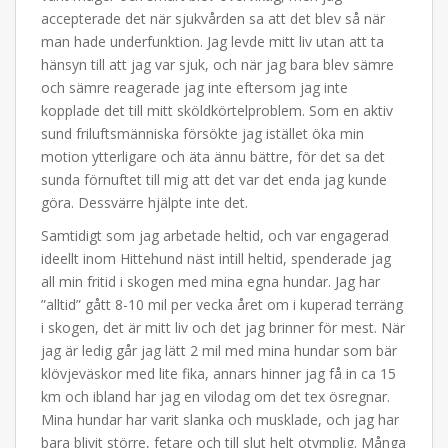
accepterade det när sjukvården sa att det blev så när
man hade underfunktion. Jag levde mitt liv utan att ta
hänsyn till att jag var sjuk, och när jag bara blev sämre
och sämre reagerade jag inte eftersom jag inte
kopplade det till mitt sköldkörtelproblem. Som en aktiv
sund friluftsmänniska försökte jag istället öka min
motion ytterligare och äta ännu bättre, för det sa det
sunda förnuftet till mig att det var det enda jag kunde
göra. Dessvärre hjälpte inte det.
Samtidigt som jag arbetade heltid, och var engagerad
ideellt inom Hittehund näst intill heltid, spenderade jag
all min fritid i skogen med mina egna hundar. Jag har
”alltid” gått 8-10 mil per vecka året om i kuperad terräng
i skogen, det är mitt liv och det jag brinner för mest. När
jag är ledig går jag lätt 2 mil med mina hundar som bär
klövjeväskor med lite fika, annars hinner jag få in ca 15
km och ibland har jag en vilodag om det tex ösregnar.
Mina hundar har varit slanka och musklade, och jag har
bara blivit större, fetare och till slut helt otymplig. Många