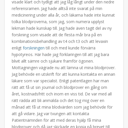
visade klart och tydligt att jag låg långt under den nedre
referensramen. Jag hade alltså inte svarat på min
medicinering under alla år, och läkarna hade inte kunnat
tolka blodproverna, som jag, som numera upplyst
lekman hade kunskap till. Jag hade även tagit del av ny
forskning som visade att de flesta mår bra på en
kombinationsbehandling av t4 och t3 och att levaxin
enligt
forskningen
till och med kunde förvärra
hypotyreos. Här hade jag förklaringen till att jag bara
blivit allt sämre och sjukare framför ögonen.
Mottagningen vägrade nu att lämna ut mina blodprover.
Jag behövde en utskrift för att kunna kontakta en annan
läkare som var specialist. Enligt patentlagen har man
rätt att få ut sin journal och blodprover en gång om
året, kostnadsfritt och inom en viss tid. De var med all
rätt rädda att bli anmälda och det tog mig över en
månad att få ut mina blodvärden som jag behövde för
att gå vidare. Jag var tvungen att kontakta
Patientnämnden för att med deras hjälp få mina
blodprover och då jag skickade en kopia på brevet till