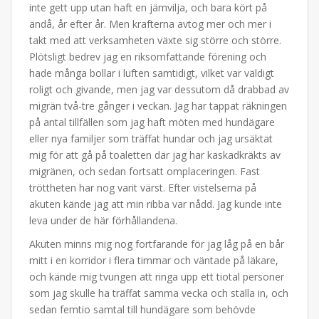
inte gett upp utan haft en järnvilja, och bara kört på
ändå, år efter år. Men krafterna avtog mer och mer i
takt med att verksamheten växte sig större och större.
Plötsligt bedrev jag en riksomfattande förening och
hade många bollar i luften samtidigt, vilket var väldigt
roligt och givande, men jag var dessutom då drabbad av
migrän två-tre gånger i veckan. Jag har tappat räkningen
på antal tillfällen som jag haft möten med hundägare
eller nya familjer som träffat hundar och jag ursäktat
mig för att gå på toaletten där jag har kaskadkräkts av
migränen, och sedan fortsatt omplaceringen. Fast
tröttheten har nog varit värst. Efter vistelserna på
akuten kände jag att min ribba var nådd. Jag kunde inte
leva under de här förhållandena.
Akuten minns mig nog fortfarande för jag låg på en bår
mitt i en korridor i flera timmar och väntade på läkare,
och kände mig tvungen att ringa upp ett tiotal personer
som jag skulle ha träffat samma vecka och ställa in, och
sedan femtio samtal till hundägare som behövde