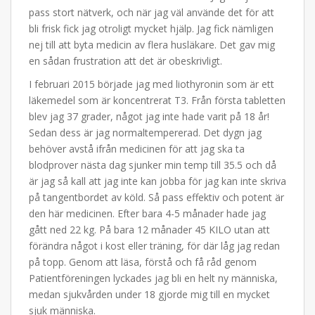
pass stort nätverk, och när jag väl använde det för att
bli frisk fick jag otroligt mycket hjälp. Jag fick nämligen
nej till att byta medicin av flera husläkare. Det gav mig
en sådan frustration att det är obeskrivligt.
I februari 2015 började jag med liothyronin som är ett
läkemedel som är koncentrerat T3. Från första tabletten
blev jag 37 grader, något jag inte hade varit på 18 år!
Sedan dess är jag normaltempererad. Det dygn jag
behöver avstå ifrån medicinen för att jag ska ta
blodprover nästa dag sjunker min temp till 35.5 och då
är jag så kall att jag inte kan jobba för jag kan inte skriva
på tangentbordet av köld. Så pass effektiv och potent är
den här medicinen. Efter bara 4-5 månader hade jag
gått ned 22 kg. På bara 12 månader 45 KILO utan att
förändra något i kost eller träning, för där låg jag redan
på topp. Genom att läsa, förstå och få råd genom
Patientföreningen lyckades jag bli en helt ny människa,
medan sjukvården under 18 gjorde mig till en mycket
sjuk människa.