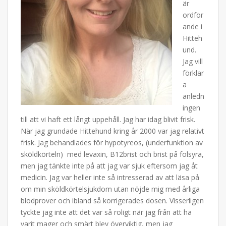
är
ordför
ande i
Hitteh
und.
Jag vill
förklar
a
anledn
ingen
till att vi haft ett långt uppehåll. Jag har idag blivit frisk.
När jag grundade Hittehund kring år 2000 var jag relativt
frisk. Jag behandlades för hypotyreos, (underfunktion av
sköldkörteln) med levaxin, B12brist och brist på folsyra,
men jag tänkte inte på att jag var sjuk eftersom jag åt
medicin. Jag var heller inte så intresserad av att läsa på
om min sköldkörtelsjukdom utan nöjde mig med årliga
blodprover och ibland så korrigerades dosen. Visserligen
tyckte jag inte att det var så roligt när jag från att ha
varit mager och smärt blev överviktig, men jag