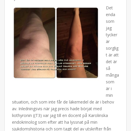
Det
enda
som
jag
tycker
är
sorglig
t är att
det är
så
många
som
är i
min
situation, och som inte får de läkemedel de är i behov
av. Inledningsvis när jag precis hade börjat med
liothyronin ((T3) var jag till en docent på Karolinska
endokrinolog som efter att ha lyssnat på min
sjukdomshistoria och som tagit del av utskrifter från