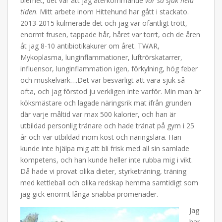
blemet, det var att jag återkommande
var så sjuk hela
tiden
. Mitt arbete inom Hittehund har gått i stackato.
2013-2015 kulmerade det och jag var ofantligt trött,
enormt frusen, tappade hår, håret var torrt, och de åren
åt jag 8-10 antibiotikakurer om året. TWAR,
Mykoplasma, lunginflammationer, luftrörskatarrer,
influensor, lunginflammation igen, förkylning, hög feber
och muskelvärk….Det var besvärligt att vara sjuk så
ofta, och jag förstod ju verkligen inte varför. Min man är
köksmästare och lagade näringsrik mat ifrån grunden
där varje måltid var max 500 kalorier, och han är
utbildad personlig tränare och hade tränat på gym i 25
år och var utbildad inom kost och näringslära. Han
kunde inte hjälpa mig att bli frisk med all sin samlade
kompetens, och han kunde heller inte rubba mig i vikt.
Då hade vi provat olika dieter, styrketräning, träning
med kettleball och olika redskap hemma samtidigt som
jag gick enormt långa snabba promenader.
Jag
har