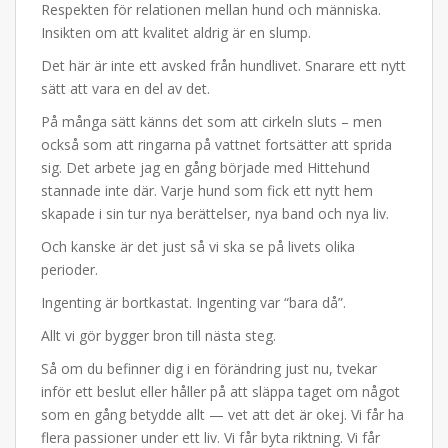
Respekten för relationen mellan hund och människa.
Insikten om att kvalitet aldrig är en slump.
Det här är inte ett avsked från hundlivet. Snarare ett nytt
sätt att vara en del av det.
På många sätt känns det som att cirkeln sluts – men
också som att ringarna på vattnet fortsätter att sprida
sig. Det arbete jag en gång började med Hittehund
stannade inte där. Varje hund som fick ett nytt hem
skapade i sin tur nya berättelser, nya band och nya liv.
Och kanske är det just så vi ska se på livets olika
perioder.
Ingenting är bortkastat. Ingenting var “bara då”.
Allt vi gör bygger bron till nästa steg.
Så om du befinner dig i en förändring just nu, tvekar
inför ett beslut eller håller på att släppa taget om något
som en gång betydde allt — vet att det är okej. Vi får ha
flera passioner under ett liv. Vi får byta riktning. Vi får