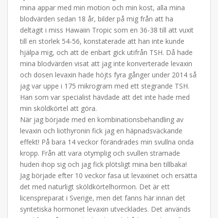
mina appar med min motion och min kost, alla mina
blodvärden sedan 18 år, bilder på mig från att ha
deltagit i miss Hawaiin Tropic som en 36-38 till att vuxit
till en storlek 54-56, konstaterade att han inte kunde
hjälpa mig, och att de enbart gick utifrån TSH. Då hade
mina blodvärden visat att jag inte konverterade levaxin
och dosen levaxin hade höjts fyra gånger under 2014 så
jag var uppe i 175 mikrogram med ett stegrande TSH.
Han som var specialist hävdade att det inte hade med
min sköldkörtel att göra.
När jag började med en kombinationsbehandling av
levaxin och liothyronin fick jag en häpnadsväckande
effekt! På bara 14 veckor förändrades min svullna onda
kropp. Från att vara otymplig och svullen stramade
huden ihop sig och jag fick plötsligt mina ben tillbaka!
Jag började efter 10 veckor fasa ut levaxinet och ersätta
det med naturligt sköldkörtelhormon. Det är ett
licenspreparat i Sverige, men det fanns här innan det
syntetiska hormonet levaxin utvecklades. Det används