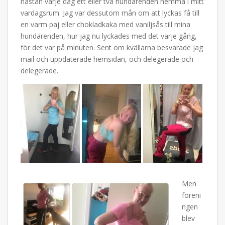
nästan varje dag ett eller två hundärenden hemma i mitt
vardagsrum. Jag var dessutom mån om att lyckas få till
en varm paj eller chokladkaka med vaniljsås till mina
hundärenden, hur jag nu lyckades med det varje gång,
för det var på minuten. Sent om kvällarna besvarade jag
mail och uppdaterade hemsidan, och delegerade och
delegerade.
Men
föreni
ngen
blev