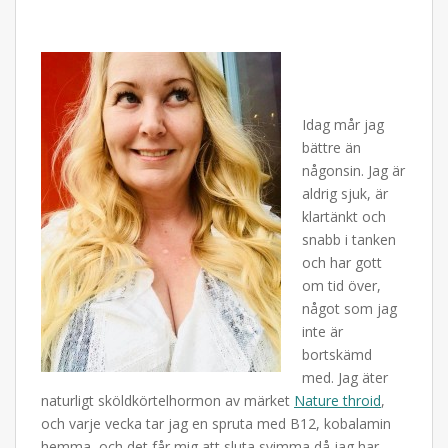
Idag mår jag
bättre än
någonsin. Jag är
aldrig sjuk, är
klartänkt och
snabb i tanken
och har gott
om tid över,
något som jag
inte är
bortskämd
med. Jag äter
naturligt sköldkörtelhormon av märket
Nature throid
,
och varje vecka tar jag en spruta med B12, kobalamin
hemma, och det får mig att sluta svimma då jag har