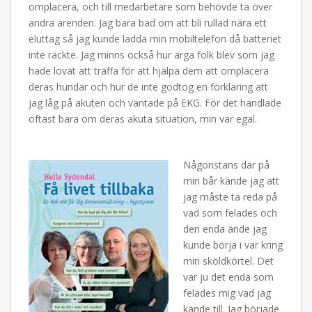
omplacera, och till medarbetare som behövde ta över
andra ärenden. Jag bara bad om att bli rullad nära ett
eluttag så jag kunde ladda min mobiltelefon då batteriet
inte räckte. Jag minns också hur arga folk blev som jag
hade lovat att träffa för att hjälpa dem att omplacera
deras hundar och hur de inte godtog en förklaring att
jag låg på akuten och väntade på EKG. För det handlade
oftast bara om deras akuta situation, min var egal.
Någonstans där på
min bår kände jag att
jag måste ta reda på
vad som felades och
den enda ände jag
kunde börja i var kring
min sköldkörtel. Det
var ju det enda som
felades mig vad jag
kände till. Jag började