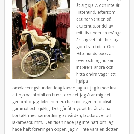
åt sig själv, och inte åt
Hittehund, eftersom
det har varit en så
extremt stor del av
mitt liv under så många
år. Jag vet inte hur jag
gör i framtiden. Om
Hittehunds epok är
över och jag nu kan
inspirera andra och
hitta andra vägar att
hjälpa
omplaceringshundar. Idag kände jag att jag kände lust
att hjälpa iallafall en hund, och det jag åtar mig det
genomför jag. Men numera har min egen mor blivit
gammal och sjuklig. Det går åt mycket tid åt att ha
kontakt med samordning av vården, blodprover och
läkarbesök mm. Den tiden hade jag inte haft om jag
hade haft föreningen öppen. Jag vill inte vara en dotter