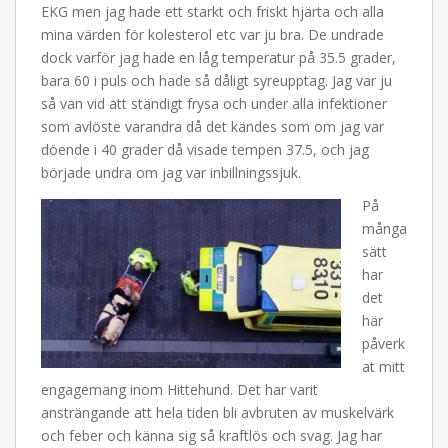
EKG men jag hade ett starkt och friskt hjärta och alla
mina värden för kolesterol etc var ju bra. De undrade
dock varför jag hade en låg temperatur på 35.5 grader,
bara 60 i puls och hade så dåligt syreupptag. Jag var ju
så van vid att ständigt frysa och under alla infektioner
som avlöste varandra då det kändes som om jag var
döende i 40 grader då visade tempen 37.5, och jag
började undra om jag var inbillningssjuk.
På
många
sätt
har
det
här
påverk
at mitt
engagemang inom Hittehund. Det har varit
ansträngande att hela tiden bli avbruten av muskelvärk
och feber och känna sig så kraftlös och svag. Jag har