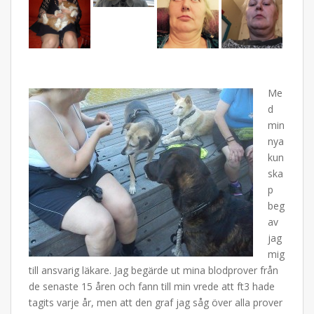
Me
d
min
nya
kun
ska
p
beg
av
jag
mig
till ansvarig läkare. Jag begärde ut mina blodprover från
de senaste 15 åren och fann till min vrede att ft3 hade
tagits varje år, men att den graf jag såg över alla prover