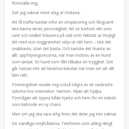
föreställa mig.
Det jag saknar mest idag är mötena.
Att få träffa hundar inför en omplacering och långsamt
lära känna deras personlighet. Att se bortom det som
varit och istället fokusera på vad som faktiskt är möjligt.
Att med stor noggrannhet välja ut rätt hem – inte det
snabbaste, utan det bästa. Och kanske det finaste av
allt: uppföljningsresorna, när man möttes av en hund
som landat. En hund som fått tillbaka sin trygghet. Det
går nästan inte att beskriva känslan när man ser att allt
blev rätt.
Föreningslivet visade mig också några av de vackraste
sidorna hos människor. Värmen. Viljan att hjälpa.
Förmågan att öppna både hjärta och hem för en individ
som behövde en ny chans.
Men om jag ska vara ärlig finns det delar jag inte saknar.
De oändliga mejltrådarna. Telefonen som aldrig riktigt