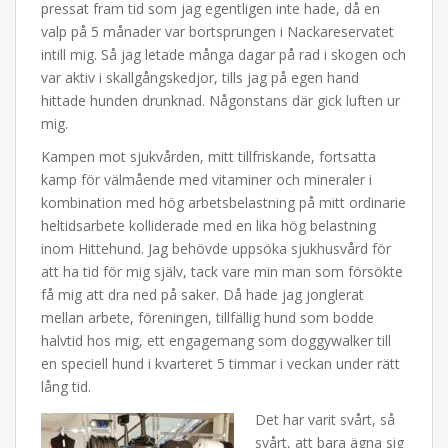
pressat fram tid som jag egentligen inte hade, då en
valp på 5 månader var bortsprungen i Nackareservatet
intill mig. Så jag letade många dagar på rad i skogen och
var aktiv i skallgångskedjor, tills jag på egen hand
hittade hunden drunknad. Någonstans där gick luften ur
mig.
Kampen mot sjukvården, mitt tillfriskande, fortsatta
kamp för välmående med vitaminer och mineraler i
kombination med hög arbetsbelastning på mitt ordinarie
heltidsarbete kolliderade med en lika hög belastning
inom Hittehund. Jag behövde uppsöka sjukhusvård för
att ha tid för mig själv, tack vare min man som försökte
få mig att dra ned på saker. Då hade jag jonglerat
mellan arbete, föreningen, tillfällig hund som bodde
halvtid hos mig, ett engagemang som doggywalker till
en speciell hund i kvarteret 5 timmar i veckan under rätt
lång tid.
Det har varit svårt, så
svårt, att bara ägna sig