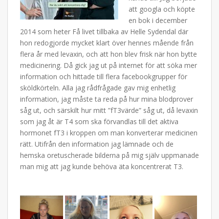
att googla och köpte
en bok i december
2014 som heter Få livet tillbaka av Helle Sydendal där
hon redogjorde mycket klart över hennes mående från
flera år med levaxin, och att hon blev frisk när hon bytte
medicinering. Då gick jag ut på internet för att söka mer
information och hittade till flera facebookgrupper för
sköldkörteln. Alla jag rådfrågade gav mig enhetlig
information, jag måste ta reda på hur mina blodprover
såg ut, och särskilt hur mitt ”fT3värde” såg ut, då levaxin
som jag åt är T4 som ska förvandlas till det aktiva
hormonet fT3 i kroppen om man konverterar medicinen
rätt. Utifrån den information jag lämnade och de
hemska oretuscherade bilderna på mig själv uppmanade
man mig att jag kunde behöva äta koncentrerat T3.