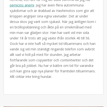
perniciös anemi
. Jag har även flera autoimmuna
sjukdomar och är drabbad av Hashimotos som gör att
kroppen angriper sina egna vävnader. Det är under
dessa skov jag varit som sjukast. När jag äntligen kom i
en bröllopsklänning och åkte på en smekmånad med
min man var glädjen stor. Han har varit vid min sida
under 18 år trots att jag växte ifrån storlek 40 till 56.
Dock har vi inte haft så mycket tid tillsammans och han
vande sig vid min ständigt ringande telefon som avbröt
allt vad vi höll på med för stunden. Jag arbetar
fortfarande som copywriter och contentwriter och det
går bra på jobbet. Nu har vi bättre om tid för varandra
och kan göra upp nya planer för framtiden tillsammans.
Allt cirklar inte kring hundar.