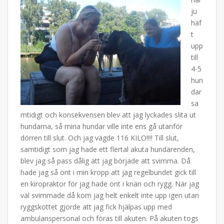
ju
haf
t
upp
till
4-5
hun
dar
sa
mtidigt och konsekvensen blev att jag lyckades slita ut
hundarna, så mina hundar ville inte ens gå utanför
dörren till slut. Och jag vägde 116 KILO!!!! Till slut,
samtidigt som jag hade ett flertal akuta hundärenden,
blev jag så pass dålig att jag började att svimma. Då
hade jag så ont i min kropp att jag regelbundet gick till
en kiropraktor för jag hade ont i knän och rygg. När jag
väl svimmade då kom jag helt enkelt inte upp igen utan
ryggskottet gjorde att jag fick hjälpas upp med
ambulanspersonal och föras till akuten. På akuten togs