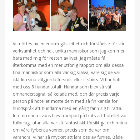
Vi möttes av en enorm gästfrihet och förståelse för vår
verksamhet och helt unika människor som jag kommer
bära med mig för resten av livet. Jag måste få
återkomma med en mer utförlig rapport om alla dessa
fina människor som alla var sig själva, vare sig de var
iklädda sina välgjorda fursuits eller i tshirts. Vi har haft
med oss 8 hundar totalt. Hundar som blev så väl
omhändertagna, så kelade med, och där precis varje
person på hotellet mötte dem med så fin känsla för
hundspråk att hundarna med en gång fann sig tillrätta.
Inte en enda svans blev trampad på trots att hotellet var
fullbelagt utan alla var så fantastiskt försiktiga och måna
om våra fyrbenta vänner, precis som de var om
varandra. Vi har så mycket att lära oss av furries. Både