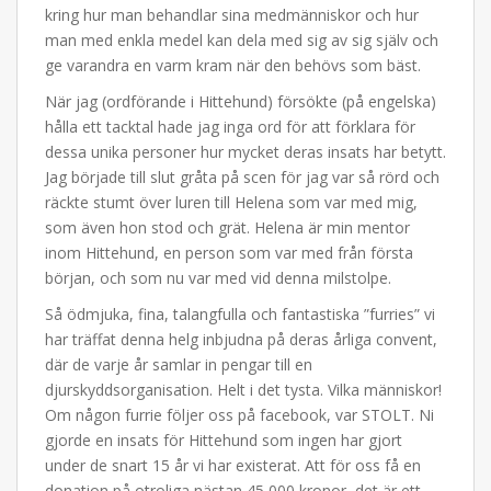
kring hur man behandlar sina medmänniskor och hur
man med enkla medel kan dela med sig av sig själv och
ge varandra en varm kram när den behövs som bäst.
När jag (ordförande i Hittehund) försökte (på engelska)
hålla ett tacktal hade jag inga ord för att förklara för
dessa unika personer hur mycket deras insats har betytt.
Jag började till slut gråta på scen för jag var så rörd och
räckte stumt över luren till Helena som var med mig,
som även hon stod och grät. Helena är min mentor
inom Hittehund, en person som var med från första
början, och som nu var med vid denna milstolpe.
Så ödmjuka, fina, talangfulla och fantastiska ”furries” vi
har träffat denna helg inbjudna på deras årliga convent,
där de varje år samlar in pengar till en
djurskyddsorganisation. Helt i det tysta. Vilka människor!
Om någon furrie följer oss på facebook, var STOLT. Ni
gjorde en insats för Hittehund som ingen har gjort
under de snart 15 år vi har existerat. Att för oss få en
donation på otroliga nästan 45 000 kronor, det är ett