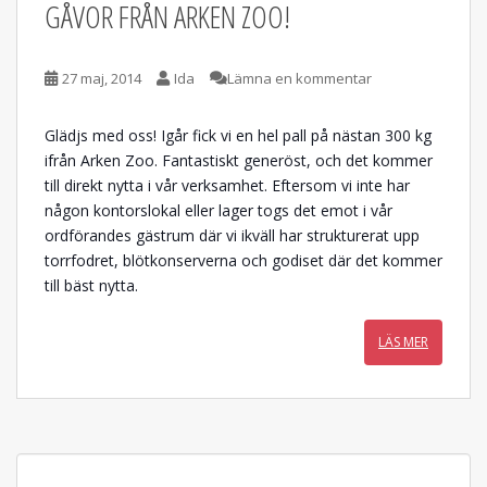
GÅVOR FRÅN ARKEN ZOO!
27 maj, 2014
Ida
Lämna en kommentar
Glädjs med oss! Igår fick vi en hel pall på nästan 300 kg
ifrån Arken Zoo. Fantastiskt generöst, och det kommer
till direkt nytta i vår verksamhet. Eftersom vi inte har
någon kontorslokal eller lager togs det emot i vår
ordförandes gästrum där vi ikväll har strukturerat upp
torrfodret, blötkonserverna och godiset där det kommer
till bäst nytta.
LÄS MER