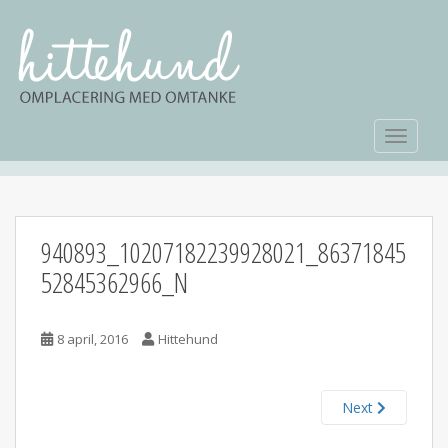
TOGGLE
940893_10207182239928021_86371845
52845362966_N
8 april, 2016
Hittehund
Next