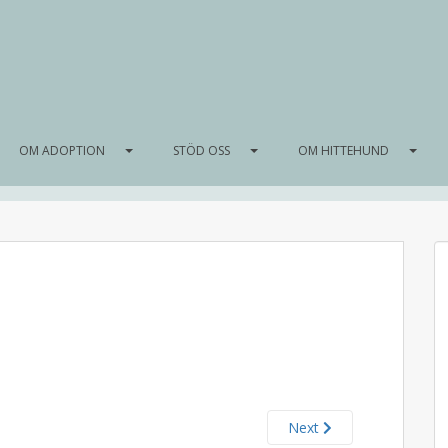
OM ADOPTION
STÖD OSS
OM HITTEHUND
Next