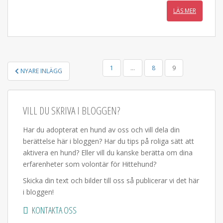
LÄS MER
SIDNUMRERING
1
…
8
9
NYARE INLÄGG
FÖR
INLÄGG
VILL DU SKRIVA I BLOGGEN?
Har du adopterat en hund av oss och vill dela din
berättelse här i bloggen? Har du tips på roliga sätt att
aktivera en hund? Eller vill du kanske berätta om dina
erfarenheter som volontär för Hittehund?
Skicka din text och bilder till oss så publicerar vi det här
i bloggen!
KONTAKTA OSS