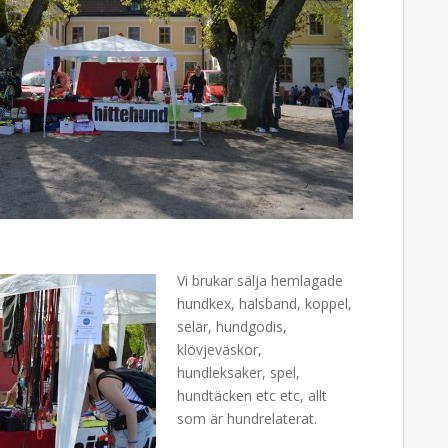
Vi brukar sälja hemlagade
hundkex, halsband, koppel,
selar, hundgodis,
klövjeväskor,
hundleksaker, spel,
hundtäcken etc e
tc, allt
som är hundrelaterat.