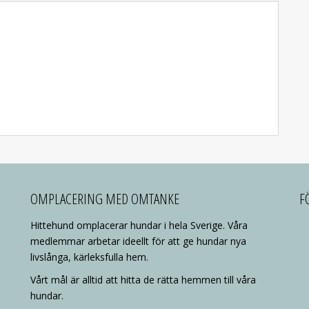
OMPLACERING MED OMTANKE
F
Hittehund omplacerar hundar i hela Sverige. Våra
medlemmar arbetar ideellt för att ge hundar nya
livslånga, kärleksfulla hem.
Vårt mål är alltid att hitta de rätta hemmen till våra
hundar.