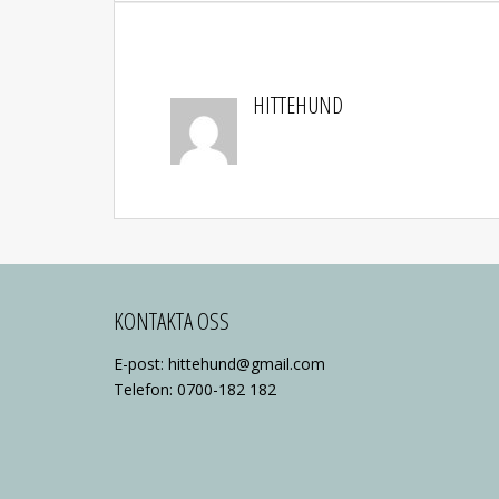
HITTEHUND
KONTAKTA OSS
E-post: hittehund@gmail.com
Telefon: 0700-182 182