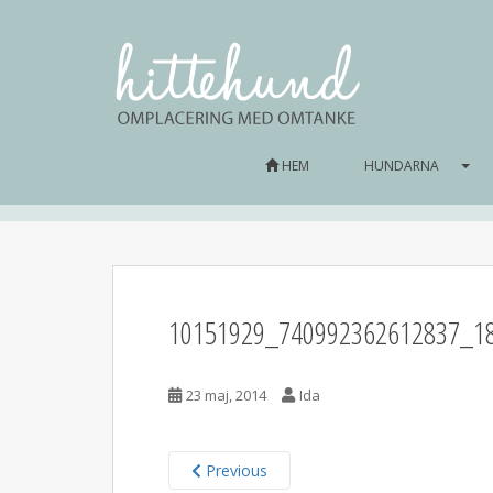
HEM
HUNDARNA
10151929_740992362612837_1
23 maj, 2014
Ida
Previous