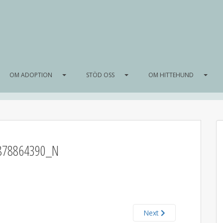
OM ADOPTION
STÖD OSS
OM HITTEHUND
878864390_N
Next