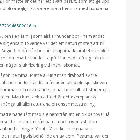
. För matte är det här ett svårt beslut, som att ge upp
and bli omöjligt att vara ensam hemma med hundarna
uxen i en familj som älskar hundar och i hemlandet
sig ensam i Sverige var det ett naturligt steg att bli
ngie fick då från början all uppmärksamhet och blev
och som matte kunde lita på. Hon hade då inga direkta
en något sjuk fixering vid människomat.
ns någon hemma. Matte är ung men drabbad av tre
tt hon under den kalla årstiden alltid blir sjukskriven.
al timmar och resterande tid har hon valt att studera på
studier. Man kan tänka att det är det exemplariska
 många tillfällen att träna en ensamhetsträning.
 matte hade fått med sig hemifrån att en tik behöver få
ersökt och var fri ifrån patella och ögonlyst utan
hanhund till Angie för att få en kull hemma som
en och naturligtvis behöll de en av dem. Peaunut var den