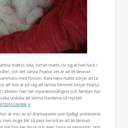
 lämna mattes sida. Vartän matte rör sig är han hack i
åter, och det värsta Peanut vet är att bli lämnad
ammans med honom. Bara hans matte börjar att ta
alera att hon är på väg att lämna hemmet börjar Peanut
t i blicken. Han har separationsångest och familjen har
örsöka undvika att lämna hundarna så mycket.
 hon är mer av en dramaqueen som ljudligt protesterar
, men Angie blir så pass berörd av att bli lämnad
et där hon kan kissa och även bajsa av nervositet. Hon