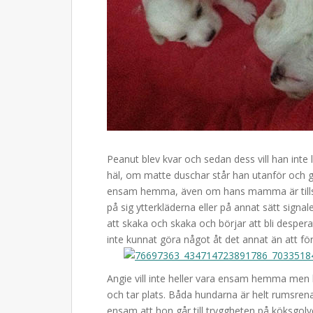
Peanut blev kvar och sedan dess vill han inte
häl, om matte duschar står han utanför och gr
ensam hemma, även om hans mamma är tills
på sig ytterkläderna eller på annat sätt sign
att skaka och skaka och börjar att bli despera
inte kunnat göra något åt det annat än att f
Angie vill inte heller vara ensam hemma men
och tar plats. Båda hundarna är helt rumsrena
ensam att hon går till tryggheten på köksgolv