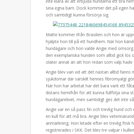
inte klara av att erbjuda hundarna ett bra hem
sina egna barn. Dock kommer det på egen h
och samtidigt kunna försörja sig.
Matte kommer ifrån Brasilien och hon är uppv
hjälpte hon till på ett hundhem. När hon kände 
hundägare och hon valde Angie med omsorg. A
den exemplariska hunden som alltid gick lös 
olater annat än att hon redan som valp hade 
Angie blev van vid att det nästan alltid fan
sjukdomar där särskilt hennes fibromyalgi gör a
När hon har arbetat har det bara varit ett fåt
distans hemifrån för att kunna fullfölja sina 
hundägarelivet, men samtidigt ges det inte så
Angie var en så pass fin och trevlig hund och
en kull för att må bra. Angie blev veterinärund
anmärkning. Hon letade efter en trevlig frisk 
registrerades i SKK. Det blev tre valpar i kull