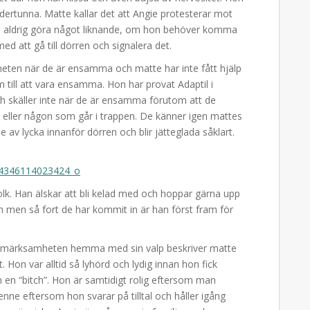
fodertunna. Matte kallar det att Angie protesterar mot
hon aldrig göra något liknande, om hon behöver komma
 med att gå till dörren och signalera det.
genheten när de är ensamma och matte har inte fått hjälp
till att vara ensamma. Hon har provat Adaptil i
ch skäller inte när de är ensamma förutom att de
d eller någon som går i trappen. De känner igen mattes
e av lycka innanför dörren och blir jätteglada såklart.
lk. Han älskar att bli kelad med och hoppar gärna upp
an men så fort de har kommit in är han först fram för
ppmärksamheten hemma med sin valp beskriver matte
. Hon var alltid så lyhörd och lydig innan hon fick
n “bitch”. Hon är samtidigt rolig eftersom man
nne eftersom hon svarar på tilltal och håller igång