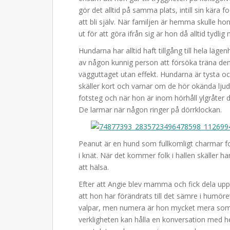
gör det alltid på samma plats, intill sin kära 
att bli själv. När familjen är hemma skulle 
ut för att göra ifrån sig är hon då alltid tydlig
Hundarna har alltid haft tillgång till hela lä
av någon kunnig person att försöka träna dem 
vägguttaget utan effekt. Hundarna är tysta o
skäller kort och varnar om de hör okända lju
fotsteg och när hon är inom hörhåll ylgråter d
De larmar när någon ringer på dörrklockan.
Peanut är en hund som fullkomligt charmar fo
i knät. När det kommer folk i hallen skäller h
att hälsa.
Efter att Angie blev mamma och fick dela u
att hon har förändrats till det sämre i humöret
valpar, men numera är hon mycket mera som e
verkligheten kan hålla en konversation med he