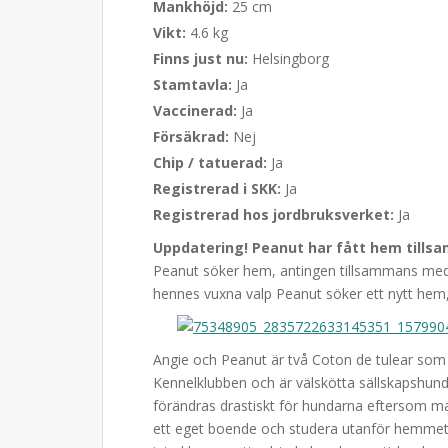
Mankhöjd:
25 cm
Vikt:
4.6 kg
Finns just nu:
Helsingborg
Stamtavla:
Ja
Vaccinerad:
Ja
Försäkrad:
Nej
Chip / tatuerad:
Ja
Registrerad i SKK:
Ja
Registrerad hos jordbruksverket:
Ja
Uppdatering! Peanut har fått hem till
Peanut söker hem, antingen tillsammans med
hennes vuxna valp Peanut söker ett nytt hem, 
Angie och Peanut är två Coton de tulear som
Kennelklubben och är välskötta sällskapshund
förändras drastiskt för hundarna eftersom mat
ett eget boende och studera utanför hemmet.