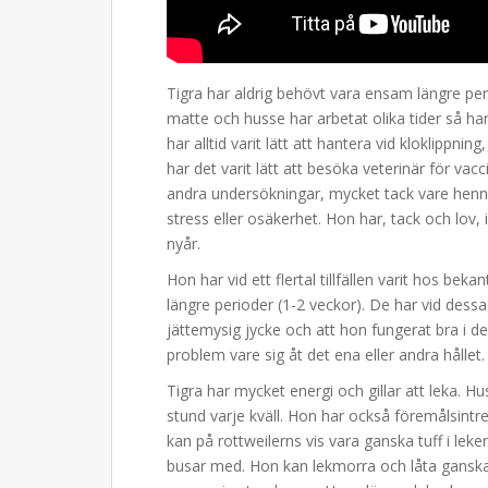
Tigra har aldrig behövt vara ensam längre pe
matte och husse har arbetat olika tider så ha
har alltid varit lätt att hantera vid kloklippning
har det varit lätt att besöka veterinär för vac
andra undersökningar, mycket tack vare henne
stress eller osäkerhet. Hon har, tack och lov
nyår.
Hon har vid ett flertal tillfällen varit hos be
längre perioder (1-2 veckor). De har vid dessa 
jättemysig jycke och att hon fungerat bra i d
problem vare sig åt det ena eller andra hållet.
Tigra har mycket energi och gillar att leka.
stund varje kväll. Hon har också föremålsintr
kan på rottweilerns vis vara ganska tuff i leke
busar med. Hon kan lekmorra och låta ganska