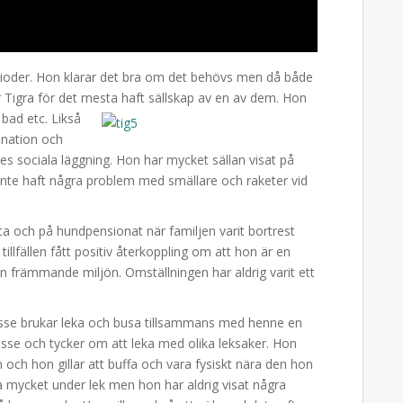
rioder. Hon klarar det bra om det behövs men då både
r Tigra för det mesta haft sällskap av en av dem.
Hon
, bad etc. Likså
cination och
s sociala läggning. Hon har mycket sällan visat på
, inte haft några problem med smällare och raketer vid
kanta och på hundpensionat när familjen varit bortrest
tillfällen fått positiv återkoppling om att hon är en
en främmande miljön. Omställningen har aldrig varit ett
 Husse brukar leka och busa tillsammans med henne en
esse och tycker om att leka med olika leksaker. Hon
n och hon gillar att buffa och vara fysiskt nära den hon
 mycket under lek men hon har aldrig visat några