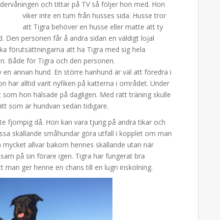
dervåningen och tittar på TV så följer hon med. Hon
viker inte en tum från husses sida.
Husse tror
att Tigra behöver en husse eller matte att ty
d. Den personen får å andra sidan en väldigt lojal
ka förutsättningarna att ha Tigra med sig hela
en. Både för Tigra och den personen.
av en annan hund. En större hanhund är väl att föredra i
n har alltid varit nyfiken på katterna i området. Under
som hon hälsade på dagligen. Med rätt träning skulle
katt som är hundvan sedan tidigare.
ite fjompig då. Hon kan vara tjurig på andra tikar och
ssa skällande småhundar göra utfall i kopplet om man
 så mycket allvar bakom hennes skällande utan när
am på sin förare igen. Tigra har fungerat bra
tt man ger henne en chans till en lugn inskolning.