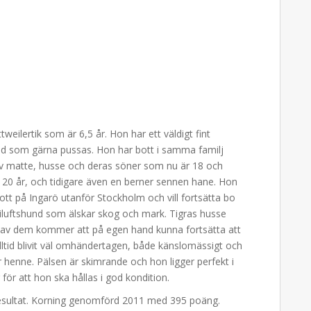
tweilertik som är 6,5 år. Hon har ett väldigt fint
d som gärna pussas. Hon har bott i samma familj
av matte, husse och deras söner som nu är 18 och
 20 år, och tidigare även en berner sennen hane.
Hon
ott på Ingarö utanför Stockholm och vill fortsätta bo
riluftshund som älskar skog och mark. Tigras husse
n av dem kommer att på egen hand kunna fortsätta att
alltid blivit väl omhändertagen, både känslomässigt och
ar henne. Pälsen är skimrande och hon ligger perfekt i
ör att hon ska hållas i god kondition.
esultat. Korning genomförd 2011 med 395 poäng.