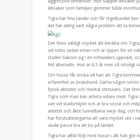
aggressiva tendenser. Hon släpper leksaker p
leksaker som familjen gömmer både inomhus
Tigra har fina tänder och får regelbundet be
det har aldrig varit några problem att ta be
Det finns väldigt mycket att berätta om Tigra
vid rottis sedan innan och är öppen för en v
stadier bakom sig i en rottweilers uppväxt, o
fint alternativ. Hon är 6,5 år men så otroligt v
Om husse får önska vill han att Tigra kommer t
erfarenhet av brukshund. Gärna någon seriös
fysisk aktivitet och mental stimulans. Det fin
Tigra som man kan arbeta vidare med. Tigra är
van vid stadsmiljön och är bra social och milj
arbetet och åkte tunnelbana varje dag, och ho
har förutsättningarna att vara mycket ute i 
skulle passa bra att bo på landet.
Tigra har alltid följt med husse i allt han g