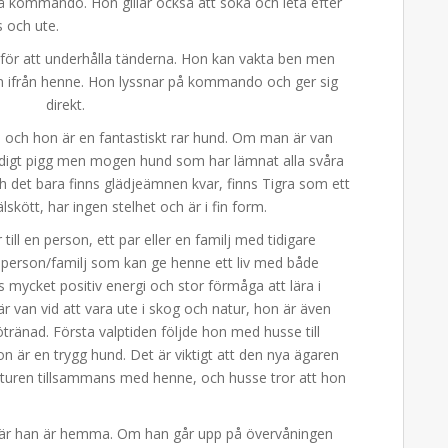
å kommando. Hon gillar också att söka och leta efter
 och ute.
n för att underhålla tänderna. Hon kan vakta ben men
nen ifrån henne. Hon lyssnar på kommando och ger sig
direkt.
, och hon är en fantastiskt rar hund. Om man är van
äldigt pigg men mogen hund som har lämnat alla svåra
ch det bara finns glädjeämnen kvar, finns Tigra som ett
älskött, har ingen stelhet och är i fin form.
ill en person, ett par eller en familj med tidigare
 person/familj som kan ge henne ett liv med både
ns mycket positiv energi och stor förmåga att lära i
 van vid att vara ute i skog och natur, hon är även
ötränad. Första valptiden följde hon med husse till
n är en trygg hund. Det är viktigt att den nya ägaren
naturen tillsammans med henne, och husse tror att hon
ör när han är hemma. Om han går upp på övervåningen