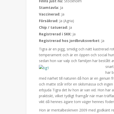
Finns just nu:
Stockholm
Stamtavla:
Ja
Vaccinerad:
Ja
Försäkrad:
Ja (Agria)
Chip / tatuerad:
Ja
Registrerad i SKK:
Ja
Registrerad hos jordbruksverket:
Ja
Tigra är en pigg, smidig och nätt kastrerad rot
temperament och är en öppen och social hun
sedan hon var valp och familjen har bestått 
snart
har b
med närhet till naturen då hon är en genuin f
och matte står inför en skilsmässa och inge
erbjuda Tigra det liv hon är van vid. Hon har 
praktiskt, vilket tydligt framgår när man träff
vikt då hennes ägare tom väger hennes foder f
Hon är mentalbeskriven 2009 med godkänt r