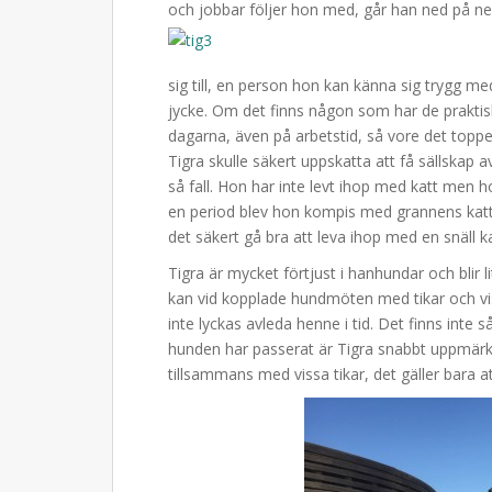
och jobbar följer hon med, går han ned på ne
sig till, en person hon kan känna sig trygg me
jycke. Om det finns någon som har de praktis
dagarna, även på arbetstid, så vore det topp
Tigra skulle säkert uppskatta att få sällskap 
så fall. Hon har inte levt ihop med katt men ho
en period blev hon kompis med grannens katt 
det säkert gå bra att leva ihop med en snäll 
Tigra är mycket förtjust i hanhundar och blir l
kan vid kopplade hundmöten med tikar och vi
inte lyckas avleda henne i tid. Det finns inte
hunden har passerat är Tigra snabbt uppmärks
tillsammans med vissa tikar, det gäller bara a