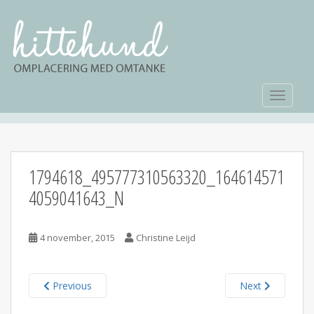
TOGGLE
1794618_495777310563320_164614571
4059041643_N
4 november, 2015
Christine Leijd
Previous
Next