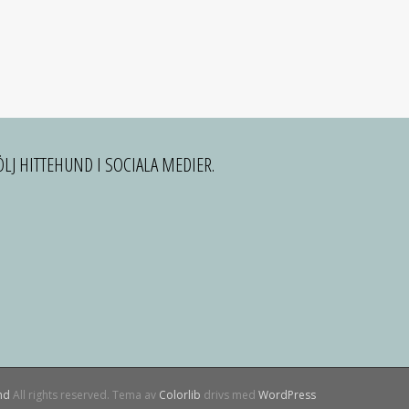
ÖLJ HITTEHUND I SOCIALA MEDIER.
nd
All rights reserved. Tema av
Colorlib
drivs med
WordPress