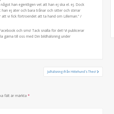
något han egentligen vet att han ej ska el. ej. Dock
 han ej äter och bara trånar och sitter och stirrar
 att vi fick förtroendet att ta hand om Lilleman.” /
l, Facebook och sms! Tack snälla för det! Vi publicerar
la gärna till oss med Din bildhälsning under
Julhälsning ifrån Hittehund´s Theo!
ka fält är märkta
*