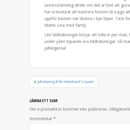
sinnesstämning direkt om det är lönt att göra 
har vi beslutat att kastrera honom bl a pga att
uppför backen när tikarna i byn löper. Tack för
Matte Lina med familj
Lite bildhälsningar börjar att trilla in per mai
under julen löpande era bildhälsningar. Så mai
julhelgerna!
INLÄGGSNAVIGERING
Julhälsning ifrån Hittehund´s Lasse!
LÄMNA ETT SVAR
Din e-postadress kommer inte publiceras.
Obligatoris
Kommentar
*