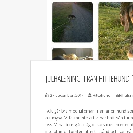
JULHÄLSNING IFRÅN HITTEHUND´
27 december, 2014
Hittehund
Bildhälsn
”Allt går bra med Lilleman. Han är en hund s
att mysa. Vi fattar inte att vi har haft sån tur
oss. Vi har inte gått någon kurs med honom då 
inte utanför tomten utan tillstånd och kan g