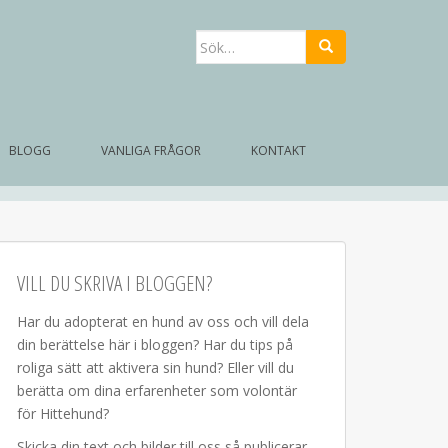
Sök
efter:
BLOGG
VANLIGA FRÅGOR
KONTAKT
VILL DU SKRIVA I BLOGGEN?
Har du adopterat en hund av oss och vill dela
din berättelse här i bloggen? Har du tips på
roliga sätt att aktivera sin hund? Eller vill du
berätta om dina erfarenheter som volontär
för Hittehund?
Skicka din text och bilder till oss så publicerar