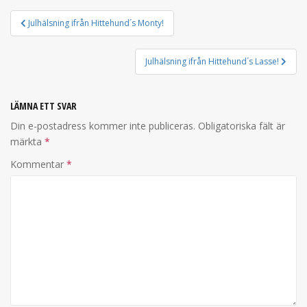
INLÄGGSNAVIGERING
Julhälsning ifrån Hittehund´s Monty!
Julhälsning ifrån Hittehund´s Lasse!
LÄMNA ETT SVAR
Din e-postadress kommer inte publiceras.
Obligatoriska fält är
märkta
*
Kommentar
*