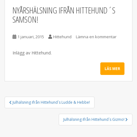
NYÅRSHÄLSNING IFRÅN HITTEHUND´S
SAMSON!
1 januari, 2015
Hittehund
Lämna en kommentar
Inlägg av Hittehund.
LÄS MER
INLÄGGSNAVIGERING
Julhälsning ifrån Hittehund´s Ludde & Hebbe!
Julhälsning ifrån Hittehund´s Gizmo!