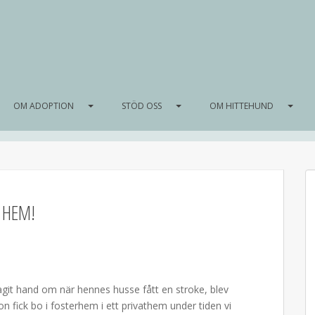
OM ADOPTION
STÖD OSS
OM HITTEHUND
 HEM!
agit hand om när hennes husse fått en stroke, blev
on fick bo i fosterhem i ett privathem under tiden vi