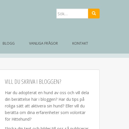
Sök
efter:
BLOGG
VANLIGA FRÅGOR
KONTAKT
VILL DU SKRIVA I BLOGGEN?
Har du adopterat en hund av oss och vill dela
din berättelse här i bloggen? Har du tips på
roliga sätt att aktivera sin hund? Eller vill du
berätta om dina erfarenheter som volontär
för Hittehund?
Skicka din text och bilder till oss så publicerar