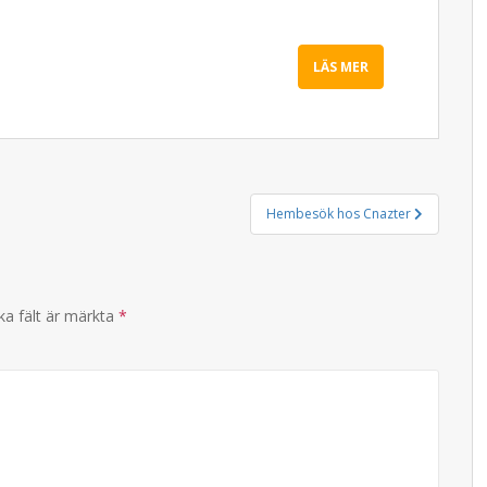
LÄS MER
Hembesök hos Cnazter
ka fält är märkta
*